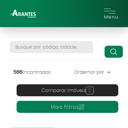
Menu
566
Encontrados
Comparar Imóveis
0
Mais filtros